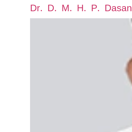
Dr. D. M. H. P. Dasa
Skip
to
content